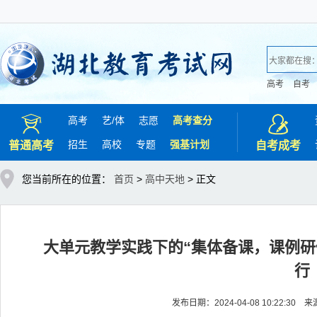
高考
自考
高考
艺/
体
志愿
高考查分
招生
高校
专题
强基计划
普通高考
自考成考
您当前所在的位置：
首页
>
高中天地
> 正文
大单元教学实践下的“集体备课，课例研
行
发布日期：2024-04-08 10:22: