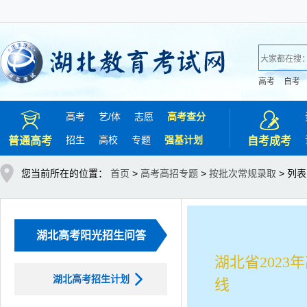
高考
自考
高考
艺/
体
志愿
高考查分
招生
高校
专题
强基计划
普通高考
自考成考
您当前所在的位置：
首页
>
高考高招专题
>
按批次常规录取
> 列表
湖北高考阳光招生问答
湖北省202
湖北高考招生计划
线