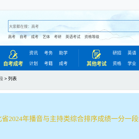
高考
自考
成考
艺体
考研
英语考试
资格等级
资讯
考务
助学
研招
英语
计划
考籍
成考
资格
学业
自考成考
其他考试
段
> 列表
北省2024年播音与主持类综合排序成绩一分一